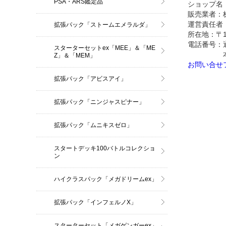
PSA・ARS鑑定品
ショップ名
販売業者：
運営責任者
拡張パック「ストームエメラルダ」
所在地：〒101
電話番号：通販
スターターセットex「MEE」＆「ME
本社/03
Z」＆「MEM」
お問い合せ
拡張パック「アビスアイ」
拡張パック「ニンジャスピナー」
拡張パック「ムニキスゼロ」
スタートデッキ100バトルコレクショ
ン
ハイクラスパック「メガドリームex」
拡張パック「インフェルノX」
スターターセット「メガゲンガーex」