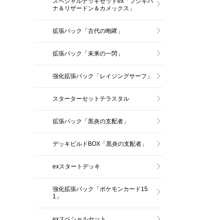
スペシャルデッキセットex「フシギバ
ナ＆リザードン＆カメックス」
拡張パック「古代の咆哮」
拡張パック「未来の一閃」
強化拡張パック「レイジングサーフ」
スターターセットテラスタル
拡張パック「黒炎の支配者」
デッキビルドBOX「黒炎の支配者」
exスタートデッキ
強化拡張パック「ポケモンカード15
1」
exスペシャルセット