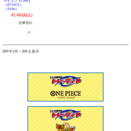
カビゴン【CHR】
｛077/071｝
［S10a］
¥2,480
(税込)
在庫切れ
9件中1件～9件を表示