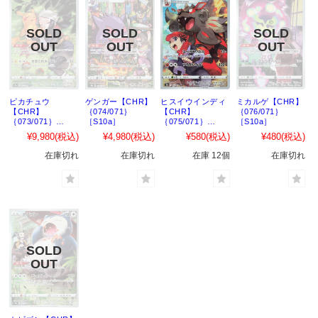
ピカチュウ
ゲンガー【CHR】
ヒスイウインディ
ミカルゲ【CHR】
【CHR】
｛074/071｝
【CHR】
｛076/071｝
｛073/071｝
［S10a］
｛075/071｝
［S10a］
［S10a］
［S10a］
¥9,980
(税込)
¥4,980
(税込)
¥580
(税込)
¥480
(税込)
在庫切れ
在庫切れ
在庫 12個
在庫切れ