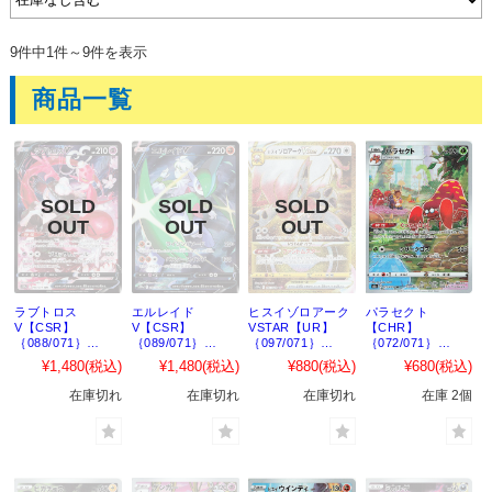
9件中1件～9件を表示
商品一覧
ラブトロス
エルレイド
ヒスイゾロアーク
パラセクト
V【CSR】
V【CSR】
VSTAR【UR】
【CHR】
｛088/071｝
｛089/071｝
｛097/071｝
｛072/071｝
［S10a］
［S10a］
［S10a］
［S10a］
¥1,480
(税込)
¥1,480
(税込)
¥880
(税込)
¥680
(税込)
在庫切れ
在庫切れ
在庫切れ
在庫 2個