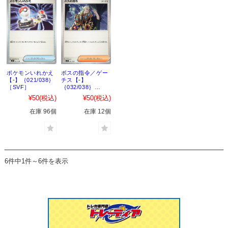
ポケモンいれかえ
ボスの指令／ゲー
【-】｛021/038｝
チス【-】
［SVF］
｛032/038｝
［SVF］
¥50
(税込)
¥50
(税込)
在庫 96個
在庫 12個
6件中1件～6件を表示