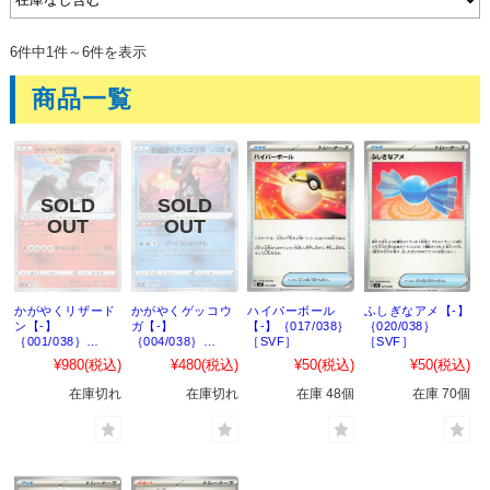
6件中1件～6件を表示
商品一覧
かがやくリザード
かがやくゲッコウ
ハイパーボール
ふしぎなアメ【-】
ン【-】
ガ【-】
【-】｛017/038｝
｛020/038｝
｛001/038｝
｛004/038｝
［SVF］
［SVF］
［SVF］
［SVF］
¥980
(税込)
¥480
(税込)
¥50
(税込)
¥50
(税込)
在庫切れ
在庫切れ
在庫 48個
在庫 70個