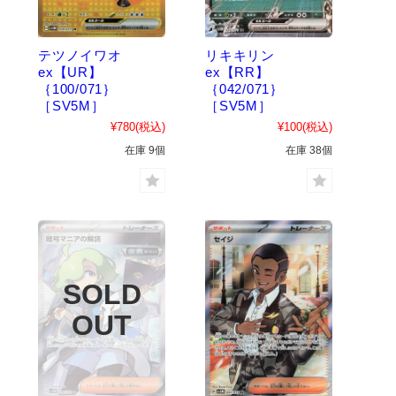
テツノイワオ
リキキリン
ex【UR】
ex【RR】
｛100/071｝
｛042/071｝
［SV5M］
［SV5M］
¥780
(税込)
¥100
(税込)
在庫 9個
在庫 38個