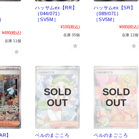
ン
ハッサムex【RR】
ハッサムex【SR】
｛044/071｝
｛089/071｝
1｝
［SV5M］
［SV5M］
¥100
(税込)
¥680
(税込)
¥480
(税込)
在庫 35個
在庫 12個
在庫 11個
AR】
ベルのまごころ
ベルのまごころ