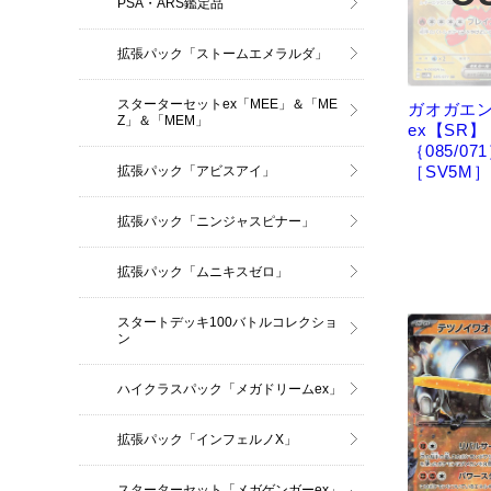
PSA・ARS鑑定品
拡張パック「ストームエメラルダ」
スターターセットex「MEE」＆「ME
ガオガエ
Z」＆「MEM」
ex【SR】
｛085/07
［SV5M］
拡張パック「アビスアイ」
拡張パック「ニンジャスピナー」
拡張パック「ムニキスゼロ」
スタートデッキ100バトルコレクショ
ン
ハイクラスパック「メガドリームex」
拡張パック「インフェルノX」
スターターセット「メガゲンガーex」