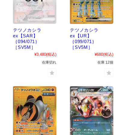
テツノカシラ
テツノカシラ
ex【SAR】
ex【UR】
｛094/071｝
｛099/071｝
［SV5M］
［SV5M］
¥3,480
(税込)
¥680
(税込)
在庫切れ
在庫 12個