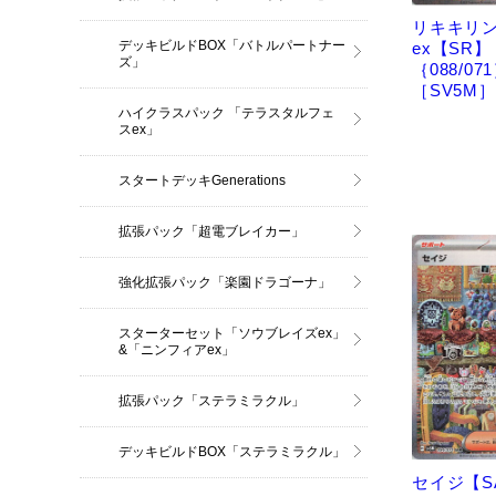
リキキリ
デッキビルドBOX「バトルパートナー
ex【SR】
ズ」
｛088/07
［SV5M］
ハイクラスパック 「テラスタルフェ
スex」
スタートデッキGenerations
拡張パック「超電ブレイカー」
強化拡張パック「楽園ドラゴーナ」
スターターセット「ソウブレイズex」
&「ニンフィアex」
拡張パック「ステラミラクル」
デッキビルドBOX「ステラミラクル」
セイジ【S