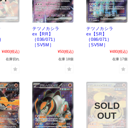
ン
テツノカシラ
テツノカシラ
ex【RR】
ex【SR】
1｝
｛036/071｝
｛086/071｝
［SV5M］
［SV5M］
¥480
(税込)
¥50
(税込)
¥480
(税込)
在庫切れ
在庫 18個
在庫 17個