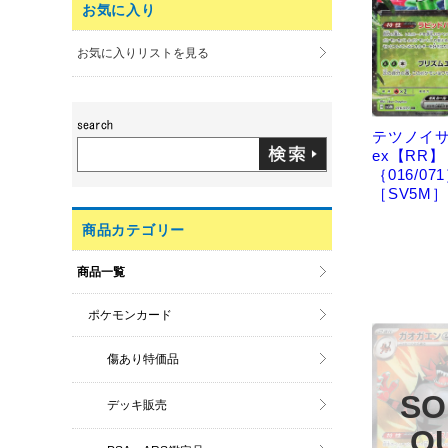
お気に入り
お気に入りリストを見る
テツノイ
ex【RR】
｛016/07
［SV5M］
商品カテゴリー
商品一覧
ポケモンカード
傷あり特価品
デッキ販売