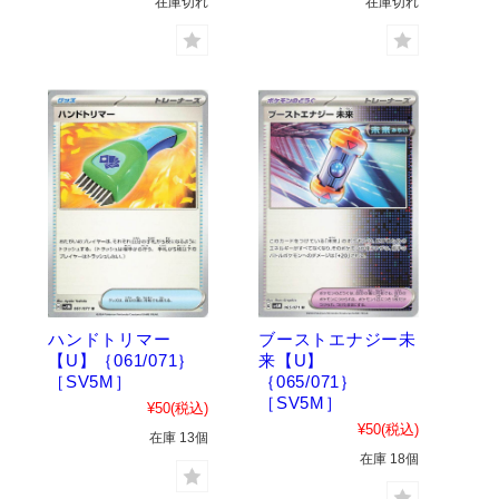
在庫切れ
在庫切れ
ハンドトリマー
ブーストエナジー未
【U】｛061/071｝
来【U】
［SV5M］
｛065/071｝
［SV5M］
¥50
(税込)
¥50
(税込)
在庫 13個
在庫 18個