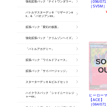
｛096/07
強化拡張パック「ナイトワンダラー」
［SV5M］
バトルマスターデッキ「リザードンe
x」＆「パオジアンex」
拡張パック「変幻の仮面」
強化拡張パック「クリムゾンヘイズ」
「バトルアカデミー」
拡張パック「ワイルドフォース」
拡張パック「サイバージャッジ」
スターターデッキ＆ビルドセット
ハイクラスパック「シャイニートレジ
ヒーロー
ャーex」
【ACE】
｛064/07