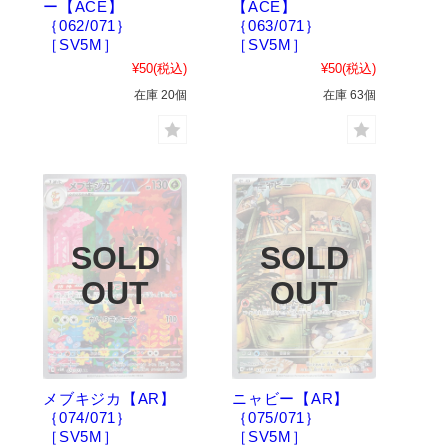
ー【ACE】
【ACE】
｛062/071｝
｛063/071｝
［SV5M］
［SV5M］
¥50
(税込)
¥50
(税込)
在庫 20個
在庫 63個
メブキジカ【AR】
ニャビー【AR】
｛074/071｝
｛075/071｝
［SV5M］
［SV5M］