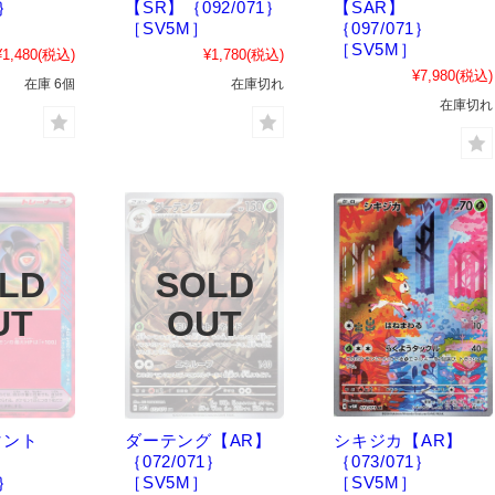
1｝
【SR】｛092/071｝
【SAR】
［SV5M］
｛097/071｝
［SV5M］
¥1,480
(税込)
¥1,780
(税込)
¥7,980
(税込)
在庫 6個
在庫切れ
在庫切れ
マント
ダーテング【AR】
シキジカ【AR】
｛072/071｝
｛073/071｝
1｝
［SV5M］
［SV5M］