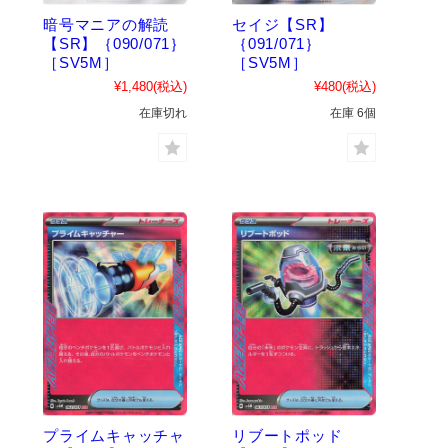
暗号マニアの解読
セイジ【SR】
【SR】｛090/071｝
｛091/071｝
［SV5M］
［SV5M］
¥1,480
(税込)
¥480
(税込)
在庫切れ
在庫 6個
プライムキャッチャ
リブートポッド