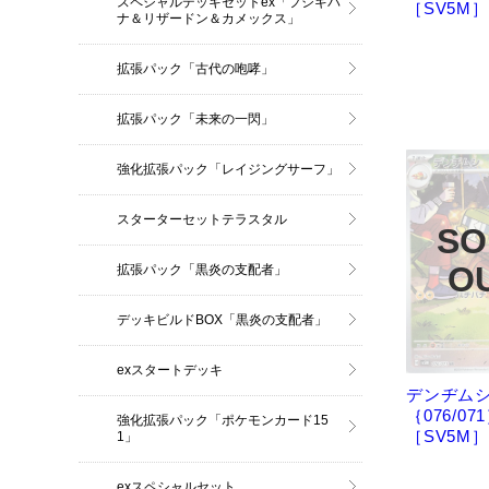
スペシャルデッキセットex「フシギバ
［SV5M］
ナ＆リザードン＆カメックス」
拡張パック「古代の咆哮」
拡張パック「未来の一閃」
強化拡張パック「レイジングサーフ」
スターターセットテラスタル
拡張パック「黒炎の支配者」
デッキビルドBOX「黒炎の支配者」
exスタートデッキ
デンヂムシ
｛076/07
強化拡張パック「ポケモンカード15
［SV5M］
1」
exスペシャルセット