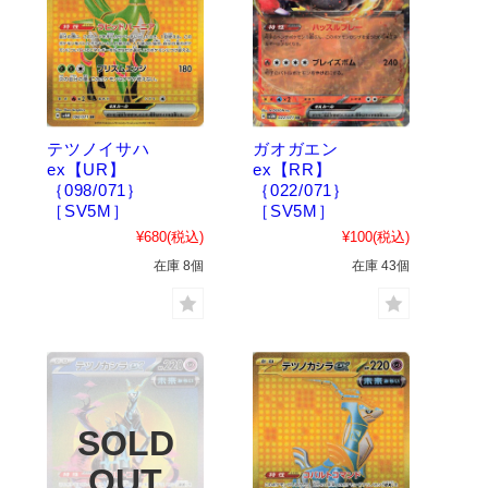
テツノイサハ
ガオガエン
ex【UR】
ex【RR】
｛098/071｝
｛022/071｝
［SV5M］
［SV5M］
¥680
(税込)
¥100
(税込)
在庫 8個
在庫 43個