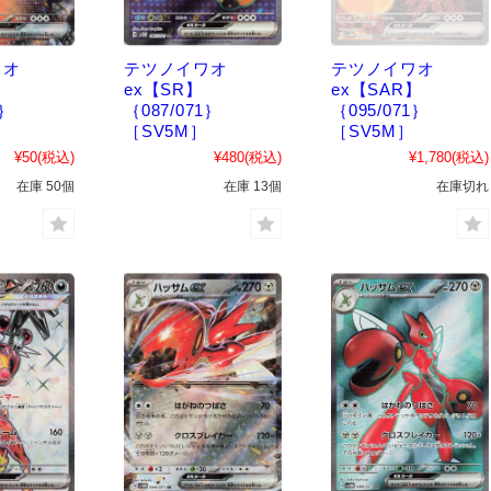
ワオ
テツノイワオ
テツノイワオ
ex【SR】
ex【SAR】
1｝
｛087/071｝
｛095/071｝
［SV5M］
［SV5M］
¥50
(税込)
¥480
(税込)
¥1,780
(税込)
在庫 50個
在庫 13個
在庫切れ