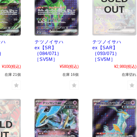
サハ
テツノイサハ
テツノイサハ
ex【SR】
ex【SAR】
1｝
｛084/071｝
｛093/071｝
［SV5M］
［SV5M］
¥100
(税込)
¥580
(税込)
¥2,980
(税込)
在庫 21個
在庫 16個
在庫切れ